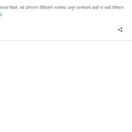
हायला मिळते. सर्व डोंगररांगा विविधतेने नटलेल्या असून प्रत्येकाचे काही ना काही वैशिष्ट्य
Ajoba
g
Fort
–
लव-
कुश
यांचे
जन्मस्थळ,
का
पडले
आजोबा
गड
असे
नाव?
वाचा
सविस्तर…