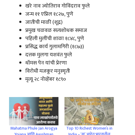
खरे नाव ज्योतिराव गोविंदराव फुले
जन्म ११ एप्रिल १८२७, पुणे
जातीची माळी (शूद्र)
प्रमुख चळवळ सत्यशोधक समाज
पहिली मुलींची शाळा १८४८, पुणे
प्रसिद्ध कार्य गुलामगिरी (१८७३)
दत्तक मुलगा यशवंत फुले
थॉमस पेन यांची प्रेरणा
विरोधी मजकूर मनुस्मृती
मृत्यू २८ नोव्हेंबर १८९०
Mahatma Phule Jan Arogya
Top 10 Richest Women’s in
Yojana आणि Ayushman
India – ‘या’ आहेत भारतातील