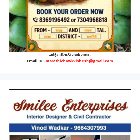
जाहिरातींसाठी संपर्क साधा -
Email ID -
marathichowkvishesh@gmail.com