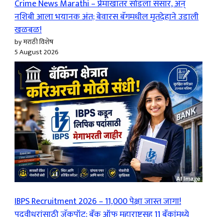
Crime News Marathi – प्रेमाखातर सोडला संसार, अन्
नशिबी आला भयानक अंत; बेवारस बॅगमधील मृतदेहाने उडाली
खळबळ!
by मराठी विशेष
5 August 2026
IBPS Recruitment 2026 – 11,000 पेक्षा जास्त जागा!
पदवीधरांसाठी जॅकपॉट; बँक ऑफ महाराष्ट्रसह 11 बँकांमध्ये