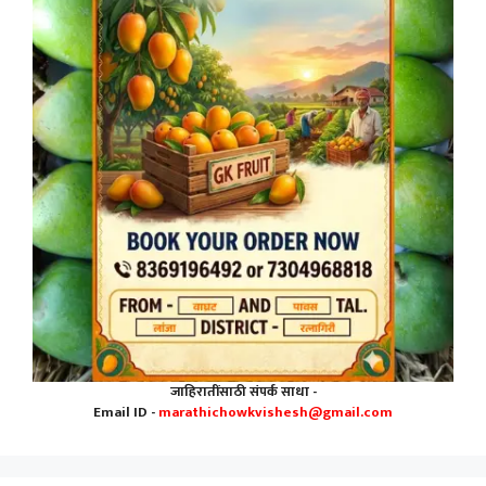
जाहिरातींसाठी संपर्क साधा -
Email ID -
marathichowkvishesh@gmail.com