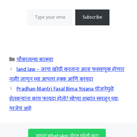
Type your email…
Subscribe
Categories
चौकातल्या बातम्या
land law – जागा खरेदी करताना आता फसवणूक होणार
नाही! जाणून घ्या आपला हक्क आणि कायदा
Pradhan Mantri Fasal Bima Yojana योजनेमुळे
शेतकऱ्यांना काय फायदा होतो? सोप्या शब्दांत समजून घ्या;
गरजेचं आहे
आपलं WhatsApp चॅनल फॉलो करा