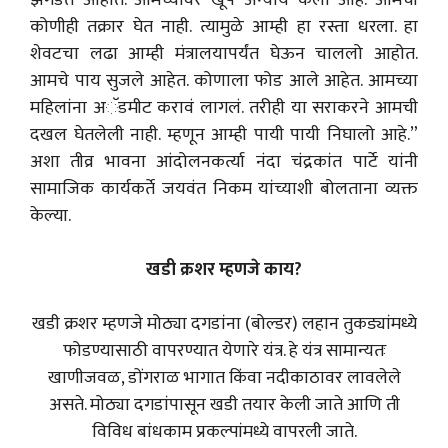
झगडत आहोत. आमच्यावर खूप अन्याय केला आहे. आमची
कोणीही तक्रार घेत नाही. त्यामुळे आम्ही हा रस्ता धरला. हा
शेवटचा लढा आम्ही मंत्रालयापर्यंत घेऊन चाललो आहोत.
आमचे पाय सुजले आहेत. कोणाला फोड आले आहेत. आमच्या
महिलांना अॅडमीट करावं लागलं. तरीही या सराकरने आमची
दखल घेतलेली नाही. म्हणून आम्ही पायी पायी निघालो आहे.”
अशा तीव्र भावना आंदोलनकर्त्या नंदा चंद्रकांत पार्टे यांनी
सामाजिक कार्यकर्ते जयवंत निकम यांच्याशी बोलताना व्यक्त
केल्या.
खडी क्रशर म्हणजे काय?
खडी क्रशर म्हणजे मोठ्या दगडांना (बोल्डर) लहान तुकड्यांमध्ये
फोडण्यासाठी वापरण्यात येणारे यंत्र. हे यंत्र सामान्यतः
खाणीजवळ, डोंगराळ भागात किंवा नदीकाठावर लावलेले
असते. मोठ्या दगडांपासून खडी तयार केली जाते आणि ती
विविध बांधकाम प्रकल्पांमध्ये वापरली जाते.