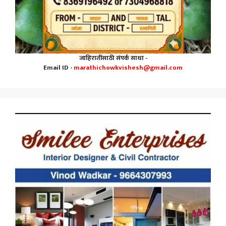
जाहिरातींसाठी संपर्क साधा -
Email ID -
marathichowkvishesh@gmail.com