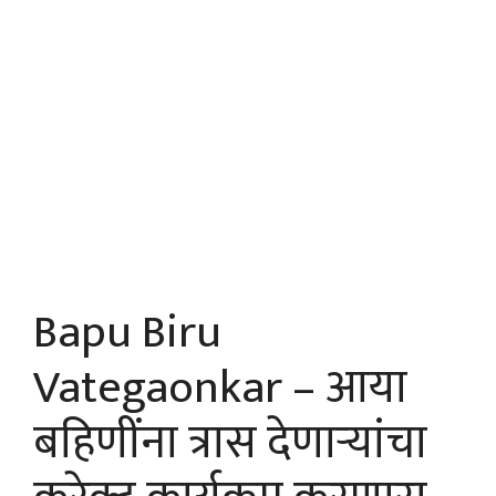
Bapu Biru
Vategaonkar – आया
बहि‍णींना त्रास देणाऱ्यांचा