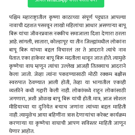
आपलं WhatsApp चॅनल फॉलो करा
पश्चिम महाराष्ट्रातील कृष्णा काठाच्या संपूर्ण पट्ट्यात आपल्या
नावाची दहशत पसरवून लाखो महिलांचा आधार असणार्‍या बापू
बिरू यांचा जीवनप्रवास नक्कीच समाजाला दिशा देणारा ठरला
आहे. सांगली, सातारा, कोल्हापूर या तीन जिल्ह्यांमधील लोकांना
बापू बिरू यांच्या बद्दल विचारलं तर ते आदराने त्यांचे नाव
घेतात. एका हाकेवर बापू बिरू मदतीला धावून जात होते. त्यामुळे
कृष्णेचा वाघ म्हणून त्यांचा उल्लेख आजही तितक्याच आदराने
केला जातो. जेव्हा त्यांना पकडण्यासाठी मोठी रक्कम बक्षीस
स्वरुपात ठेवण्यात आली होती, तेव्हा या भागातील एकाही
व्यक्तीने कधी गद्दारी केली नाही. लोकांमध्ये राहून लोकांसाठी
जगणारा, अशी ओळख बापू बिरू यांची होती. मात्र, आज सोशल
मीडियाच्या या दुनियेत बऱ्याच जणांना त्यांच्या बद्दल माहिती
नाही. त्यामुळेच आया बहि‍णींना त्रास देणाऱ्यांचा करेक्ट कार्यक्रम
करणाऱ्या या कृष्णेचा वाघाची आपण सविस्तर माहिती जाणून
घेणार आहोत.