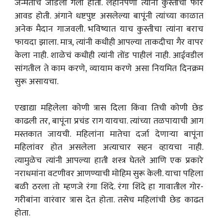
जन्मताच जोडली गेली होती. लहानपणी त्यांना कुस्तीची फार
आवड होती. अंगाने धष्टपुष्ट असलेल्या बापूंनी त्यांच्या काळात
अनेक मैदान गाजवली. भविष्यात याच कुस्तीचा त्यांना बराच
फायदा झाला. मात्र, त्यांनी कधीही आपल्या ताकदीचा गैर वापर
केला नाही. शाळेचं कधीही त्यांनी तोंड पाहीलं नाही. आईवडील
सांगतील ते काम करणे, व्यायाम करणे असा नियमित दिनक्रम
सुरू असायचा.
एखाद्या महिलेला कोणी त्रास दिला किंवा तिची कोणी छेड
काढली तर, बापूंना प्रचंड राग यायचा. त्यांच्या तळपायाची आग
मस्तकात जायची. महिलांना मातेचा दर्जा देणार्‍या बापूंना
महिलांवर होत असलेला अत्याचार सहन व्हायचा नाही.
त्यामुळेच त्यांनी आपल्या हाती शस्त्र घेतले आणि एक प्रकारे
नराधमांना वटणीवर आणण्याची मोहिम सुरू केली. याचा पहिला
बळी ठरला तो म्हणजे रंगा शिंदे. रंगा शिंदे हा गावातील गोर-
गरीबांना वारंवार त्रास देत होता. तसेच महिलांची छेड काढत
होता.