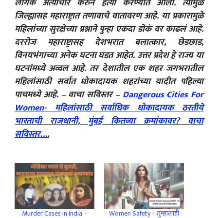
लैगिंक अत्याचार करुन हत्या करण्यात आली. त्यामुळे
जिल्ह्यासह महाराष्ट्रात तणावाचे वातावरण आहे. या प्रकारामुळे
महिलांच्या सुरक्षेच्या प्रश्नाने पुन्हा एकदा डोकं वर काढलं आहे.
दररोज महाराष्ट्रासह देशभरात बलात्कार, छेडछाड,
विनयभंगाच्या अनेक घटना घडत आहेत. उत्तर प्रदेश हे राज्य या
घटनांमध्ये अव्वल आहे. तर देशातील एक शहर जगभरातील
महिलांसाठी सर्वात धोकादायक शहरांच्या यादीत पहिल्या
पाचमध्ये आहे. – वाचा सविस्तर –
Dangerous Cities For
Women- महिलांसाठी सर्वाधिक धोकादायक ठरतीये
भारताची राजधानी, मुंबई कितव्या क्रमांकावर? वाचा
सविस्तर….
Murder Cases in India –
Women Safety – तुम्हालाही