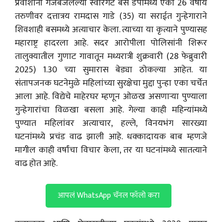
प्रवाशांनी गजबजलेल्या स्वारगेट बस डेपोमध्ये एका 26 वर्षीय
तरुणीवर दत्तात्रय रामदास गाडे (35) या सराईत गुन्हेगाराने
शिवशाही बसमध्ये अत्याचार केला. त्याच्या या कृत्याने पुण्यासह
महाराष्ट्र हादरला आहे. सदर आरोपीला पोलिसांनी शिरूर
तालुक्यातील गुणाट गावातून मध्यरात्री शुक्रवारी (28 फेब्रुवारी
2025) 1.30 च्या सुमारास बेड्या ठोकल्या आहेत. या
संतापजनक घटनेमुळे महिलांच्या सुरक्षेचा मुद्दा पुन्हा एका चर्चेत
आला आहे. विद्येचे माहेरघर म्हणून ओळख असणाऱ्या पुण्याला
गुन्हेगारांचा विळखा बसला आहे. गेल्या काही महिन्यांमध्ये
पुण्यात महिलांवर अत्याचार, हल्ले, विनयभंग सारख्या
घटनांमध्ये प्रचंड वाढ झाली आहे. धक्कादायक बाब म्हणजे
मागील काही वर्षांचा विचार केला, तर या घटनांमध्ये सातत्याने
वाढ होत आहे.
आपलं WhatsApp चॅनल फॉलो करा