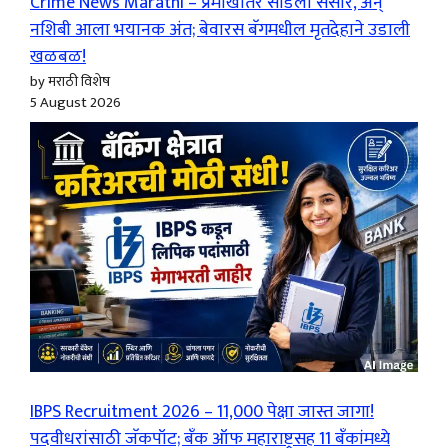
Crime News Marathi – प्रेमाखातर सोडला संसार, अन्
नशिबी आला भयानक अंत; बेवारस बॅगमधील मृतदेहाने उडाली
खळबळ!
by मराठी विशेष
5 August 2026
IBPS Recruitment 2026 – 11,000 पेक्षा जास्त जागा!
पदवीधरांसाठी जॅकपॉट; बँक ऑफ महाराष्ट्रसह 11 बँकांमध्ये