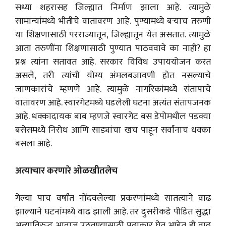
सध्या शहरासह जिल्ह्यात निर्माण झाला आहे. त्यामुळे
सामान्यांमध्ये भीतीचे वातावरण आहे. पुण्यामध्ये बऱ्याच तरुणी
या शिक्षणासाठी परराज्यातून, जिल्ह्यातून येत असतात. त्यामुळे
आता तरुणींना शिक्षणासाठी पुण्यात पाठववावे का नाही? हा
प्रश्न त्यांना सतावत आहे. सरकार विविध उपाययोजन करत
असले, तरी त्यांची योग्य अंमलबजावणी होत नसल्याचे
जाणकारांचे म्हणणे आहे. त्यामुळे नागरिकांमध्ये संतापाचे
वातावरण आहे. स्वारगेटमध्ये घडलेली घटना अत्यंत संतापजनक
आहे. धक्कादायक बाब म्हणजे स्वारगेट बस डेपोमधील पडक्या
बसेसमध्ये निरोध आणि साड्यांचा खच पाहून सर्वांनाच धक्का
बसला आहे.
अत्याचार करणारे ओळखीतलेच
गेल्या पाच वर्षांत नोंदवलेल्या प्रकरणांमध्ये सातत्याने वाढ
झाल्याने घटनांमध्ये वाढ झाली आहे. तर दुसरीकडे पीडित सुद्धा
अन्याविरुद्ध आवाज उठवण्यासाठी पुढाकार घेत आहेत. ही वाढ