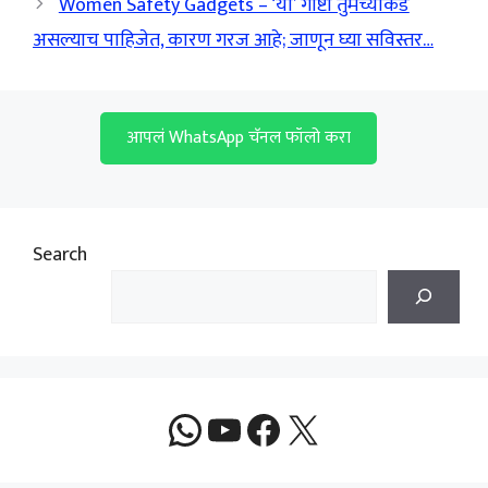
Women Safety Gadgets – ‘या’ गोष्टी तुमच्याकडे
असल्याच पाहिजेत, कारण गरज आहे; जाणून घ्या सविस्तर…
आपलं WhatsApp चॅनल फॉलो करा
Search
WhatsApp
YouTube
Facebook
X