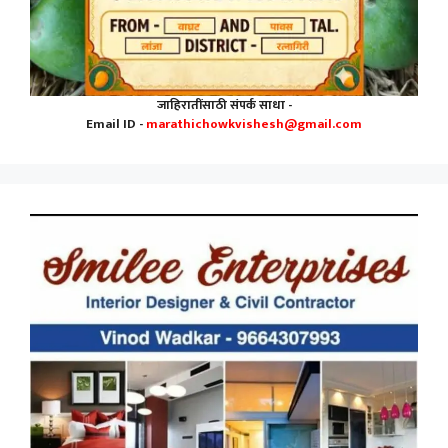
जाहिरातींसाठी संपर्क साधा -
Email ID -
marathichowkvishesh@gmail.com