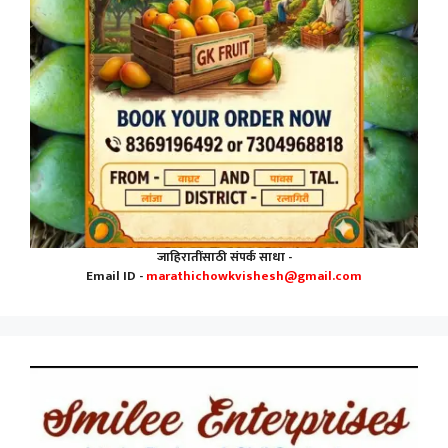
जाहिरातींसाठी संपर्क साधा -
Email ID -
marathichowkvishesh@gmail.com