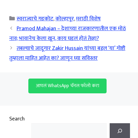
Categories
स्वराज्याचे गडकोट
,
कोल्हापूर
,
मराठी विशेष
Pramod Mahajan – देशाच्या राजकारणातील एक मोठं
नाव; भावानेच केला खून, काय घडलं होतं तेव्हा?
तबल्याचे जादूगार Zakir Hussain यांच्या बद्दल ‘या’ गोष्टी
तुम्हाला माहित आहेत का? जाणून घ्या सविस्तर
आपलं WhatsApp चॅनल फॉलो करा
Search