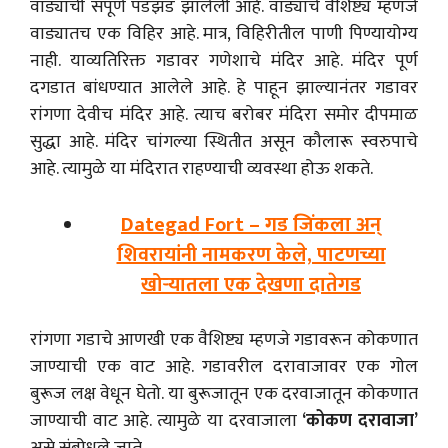
वाड्याची संपूर्ण पडझड झालेली आहे. वाड्याचे वैशिष्ट्य म्हणजे
वाड्यातच एक विहिर आहे. मात्र, विहिरीतील पाणी पिण्यायोग्य
नाही. याव्यतिरिक्त गडावर गणेशाचे मंदिर आहे. मंदिर पूर्ण
दगडात बांधण्यात आलेले आहे. हे पाहून झाल्यानंतर गडावर
रांगणा देवीच मंदिर आहे. त्याच बरोबर मंदिरा समोर दीपमाळ
सुद्धा आहे. मंदिर चांगल्या स्थितीत असून कौलारू स्वरुपाचे
आहे. त्यामुळे या मंदिरात राहण्याची व्यवस्था होऊ शकते.
Dategad Fort – गड जिंकला अन्
शिवरायांनी नामकरण केले, पाटणच्या
खोऱ्यातला एक देखणा दातेगड
रांगणा गडाचे आणखी एक वैशिष्ट्य म्हणजे गडावरून कोकणात
जाण्याची एक वाट आहे. गडावरील दरावाजावर एक गोल
बुरूज लक्ष वेधून घेतो. या बुरूजातून एक दरवाजातून कोकणात
जाण्याची वाट आहे. त्यामुळे या दरवाजाला
‘कोकण दरावाजा’
असे संबोधले जाते.