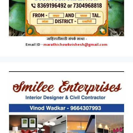
जाहिरातींसाठी संपर्क साधा -
Email ID -
marathichowkvishesh@gmail.com