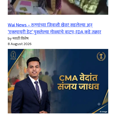
Wai News – रुग्णांच्या जिवाशी खेळ! सडलेल्या अन्
‘एक्स्पायरी डेट’ पुसलेल्या गोळ्यांचे वाटप; FDA कडे तक्रार
by मराठी विशेष
8 August 2026