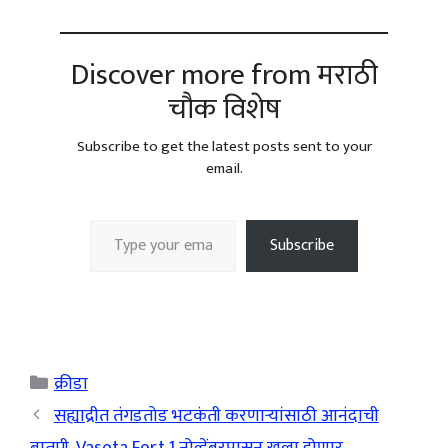
Discover more from मराठी
चौक विशेष
Subscribe to get the latest posts sent to your
email.
Type your email…
Subscribe
Categories
क्रीडा
सह्याद्रीत तंगडतोड भटकंती करणाऱ्यांसाठी आनंदाची
बातमी, Vasota Fort 1 नोव्हेंबरपासून खुला होणार