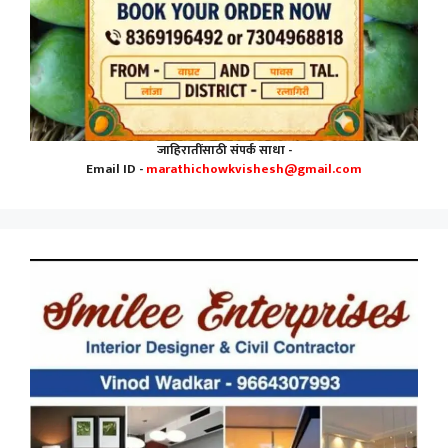
जाहिरातींसाठी संपर्क साधा -
Email ID -
marathichowkvishesh@gmail.com