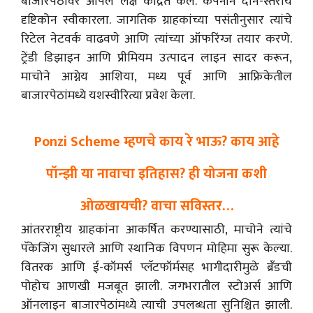
बाजारपेठांवर आपले लक्ष केंद्रित केले. कंपनीने दोन-स्तरीय
दृष्टिकोन स्वीकारला. जागतिक ग्राहकांच्या पसंतीनुसार त्यांचे
रिटेल नेटवर्क वाढवणे आणि त्यांच्या ऑफरिंग्ज तयार करणे.
ट्रेंडी डिझाइन आणि प्रीमियम उत्पादन लाइन सादर करून,
माचोने आग्नेय आशिया, मध्य पूर्व आणि आफ्रिकेतील
बाजारपेठांमध्ये यशस्वीरित्या प्रवेश केला.
Ponzi Scheme म्हणचे काय रे भाऊ? काय आहे
पॉन्झी या नावाचा इतिहास? ही योजना कशी
ओळखायची? वाचा सविस्तर…
आंतरराष्ट्रीय ग्राहकांना आकर्षित करण्यासाठी, माचोने त्यांचे
पॅकेजिंग सुधारले आणि स्थानिक विपणन मोहिमा सुरू केल्या.
वितरक आणि ई-कॉमर्स प्लॅटफॉर्मसह भागीदारीमुळे ब्रँडची
पोहोच आणखी मजबूत झाली. जगभरातील स्टोअर्स आणि
ऑनलाइन बाजारपेठांमध्ये त्याची उपलब्धता सुनिश्चित झाली.