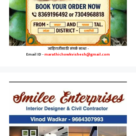
जाहिरातींसाठी संपर्क साधा -
Email ID -
marathichowkvishesh@gmail.com