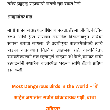
तसेच हळूहळू ग्राहाकांची मागणी सुद्दा वाढत गेली.
आव्हानांवर मात
माचोचा प्रवास अडथळ्यांशिवाय नव्हता. ब्रँडला जॉकी, कॅल्विन
क्लेन आणि हेन्स सारख्या जागतिक दिग्गजांकडून स्पर्धेचा
सामना करावा लागला, जे उदयोन्मुख बाजारपेठांमध्ये त्यांचे
पाऊल वाढवण्यात तितकेच आक्रमक होते. याव्यतिरिक्त,
बनावटीकरणाने एक महत्त्वपूर्ण आव्हान उभे केले, बनावट माचो
उत्पादनांनी स्थानिक बाजारपेठा भरल्या आणि ब्रँडची प्रतिमा
डागाळली.
Most Dangerous Birds in the World – ‘हे’
आहेत जगातील सर्वात धोकादायक पक्षी, वाचा
सविस्तर…