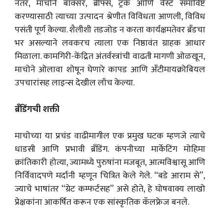
नंतर, माचोने बॉक्सर, ब्रीफ्स, ट्रंक आणि वेस्ट समाविष्ट
करण्यासाठी त्याच्या उत्पादन श्रेणीत विविधता आणली, विविध
पसंती पूर्ण केल्या. शैलीशी तडजोड न करता कार्यक्षमतेवर ब्रँडचा
भर असल्याने लवकरच त्याला एक निष्ठावंत ग्राहक आधार
मिळाला. कामगिरी-केंद्रित अंतर्वस्त्रांची वाढती मागणी ओळखून,
माचोने ओलावा शोषून घेणारे कापड आणि अँटीमायक्रोबियल
उपचारांसह लाइन्स देखील लाँच केल्या.
ब्रँडिंगची शक्ती
माचोच्या या प्रचंड वाढीमागील एक प्रमुख घटक म्हणजे त्याचे
धाडसी आणि प्रभावी ब्रँडिंग. कंपनीच्या मार्केटिंग मोहिमा
क्रांतिकारी होत्या, ज्यामध्ये पुरुषांना मजबूत, आत्मविश्वासू आणि
निर्विवादपणे मर्दानी म्हणून चित्रित केले गेले. “बडे आराम से”,
ज्याचे भाषांतर “ग्रेट कम्फर्टसह” असे होते, हे घोषवाक्य लाखो
प्रेक्षकांना आकर्षित करून एक सांस्कृतिक कॅलफ्रेज बनले.