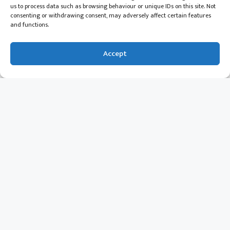
us to process data such as browsing behaviour or unique IDs on this site. Not
IBPS Recruitment 2026 – 11,000 पेक्षा जास्त जागा!
consenting or withdrawing consent, may adversely affect certain features
पदवीधरांसाठी जॅकपॉट; बँक ऑफ महाराष्ट्रसह 11 बँकांमध्ये
and functions.
मेगाभरती जाहीर
by मराठी विशेष
Accept
2 August 2026
Nikon Scholarship Program – फोटोग्राफीचे शिक्षण