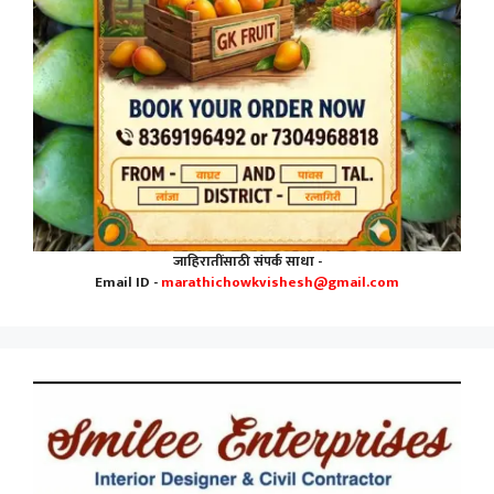
जाहिरातींसाठी संपर्क साधा -
Email ID -
marathichowkvishesh@gmail.com