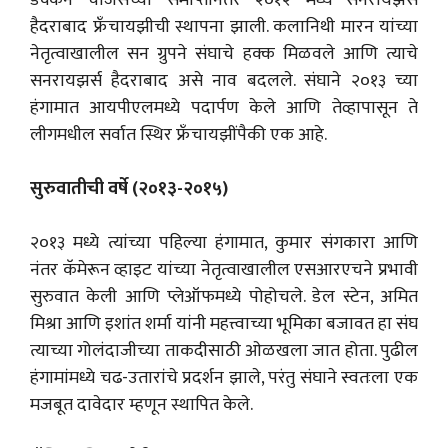
डेक्कन चार्जर्सच्या समाप्तीनंतर २०१२ मध्ये सनरायझर्स
हैदराबाद फ्रँचायझीची स्थापना झाली. कलानिथी मारन यांच्या
नेतृत्वाखालील सन ग्रुपने संघाचे हक्क मिळवले आणि त्याचे
सनरायझर्स हैदराबाद असे नाव बदलले. संघाने २०१३ च्या
हंगामात आयपीएलमध्ये पदार्पण केले आणि तेव्हापासून ते
लीगमधील सर्वात स्थिर फ्रँचायझींपैकी एक आहे.
सुरुवातीची वर्षे (२०१३-२०१५)
२०१३ मध्ये त्यांच्या पहिल्या हंगामात, कुमार संगकारा आणि
नंतर कॅमेरून व्हाइट यांच्या नेतृत्वाखालील एसआरएचने प्रभावी
सुरुवात केली आणि प्लेऑफमध्ये पोहोचले. डेल स्टेन, अमित
मिश्रा आणि इशांत शर्मा यांनी महत्त्वाच्या भूमिका बजावत हा संघ
त्याच्या गोलंदाजीच्या ताकदीसाठी ओळखला जात होता. पुढील
हंगामांमध्ये चढ-उतारांचे प्रदर्शन झाले, परंतु संघाने स्वतःला एक
मजबूत दावेदार म्हणून स्थापित केले.