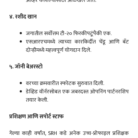
ओव्हर कौशल्यासाठी ओळखले जाते.
४. रशीद खान
जगातील सर्वोत्तम टी-२० फिरकीपटूंपैकी एक.
एसआरएचमध्ये त्याच्या कारकिर्दीत चेंडू आणि बॅट
दोन्हीमध्ये महत्त्वपूर्ण योगदान दिले.
५. जॉनी बेअरस्टो
वरच्या क्रमवारीत स्फोटक सुरुवात दिली.
डेव्हिड वॉर्नरसोबत एक जबरदस्त ओपनिंग पार्टनरशिप
तयार केली.
प्रशिक्षण आणि सपोर्ट स्टाफ
गेल्या काही वर्षांत, SRH कडे अनेक उच्च-प्रोफाइल प्रशिक्षक